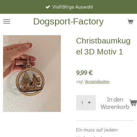
Vielfältige Auswahl
Zum
Hauptinhalt
Dogsport-Factory
springen
Christbaumkug
el 3D Motiv 1
9,99 €
zzgl.
Versandkosten
In den
Warenkorb
Ein muss auf jedem