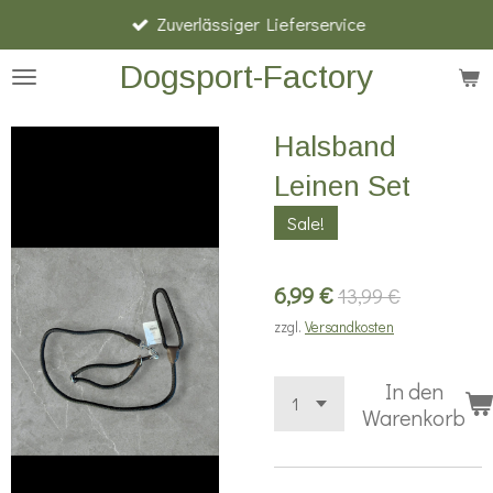
Zuverlässiger Lieferservice
Zum
Hauptinhalt
Dogsport-Factory
springen
Halsband
Leinen Set
Sale!
6,99 €
13,99 €
zzgl.
Versandkosten
In den
Warenkorb