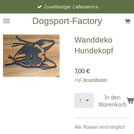
Zuverlässiger Lieferservice
Zum
Hauptinhalt
Dogsport-Factory
springen
Wanddeko
Hundekopf
7,00 €
zzgl.
Versandkosten
In den
Warenkorb
Alle Rassen sind möglich